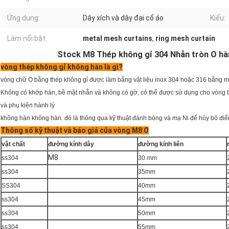
Ứng dụng:
Dây xích và dây đai cổ áo
Kiểu:
Làm nổi bật:
metal mesh curtains
,
ring mesh curtain
Stock M8 Thép không gỉ 304 Nhẫn tròn O hà
vòng thép không gỉ không hàn là gì?
vòng chữ O bằng thép không gỉ được làm bằng vật liệu inox 304 hoặc 316 bằng m
Không có khớp hàn, bề mặt nhẵn và không có gờ, có thể được sử dụng cho vòng t
và phụ kiện hành lý
không hàn không hàn.
đó là thông qua kỹ thuật đánh bóng và mạ Ni để hủy bỏ đi
Thông số kỹ thuật và báo giá của vòng M8 O
vật chất
đường kính dây
đường kính liên
M8
ss304
30 mm
ss304
35mm
SS304
40mm
ss304
45mm
ss304
50mm
ss304
55mm