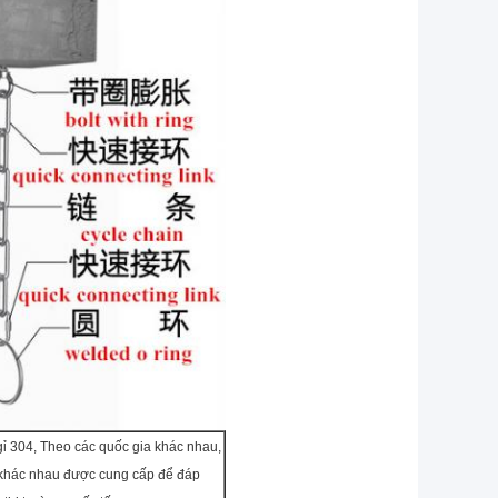
gỉ 304, Theo các quốc gia khác nhau,
 khác nhau được cung cấp để đáp