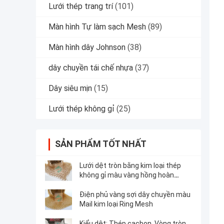
Lưới thép trang trí
(101)
Màn hình Tự làm sạch Mesh
(89)
Màn hình dây Johnson
(38)
dây chuyền tái chế nhựa
(37)
Dây siêu mịn
(15)
Lưới thép không gỉ
(25)
SẢN PHẨM TỐT NHẤT
Lưới dệt tròn bằng kim loại thép
không gỉ màu vàng hồng hoàn
thiện PVD
Điện phủ vàng sợi dây chuyền màu
Mail kim loại Ring Mesh
Kiểu dệt: Thép cacbon, Vòng tròn,