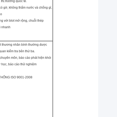
thị trường quốc tế.
ó gờ, không thấm nước và chống gỉ,
ao
 với blot mở rộng, chuỗi thép
i nhanh
ột thương nhân bình thường được
quan kiểm tra bên thứ ba.
 chuyên môn, báo cáo phát hiện khói
ơ học, báo cáo thử nghiệm
HỐNG ISO 9001-2008