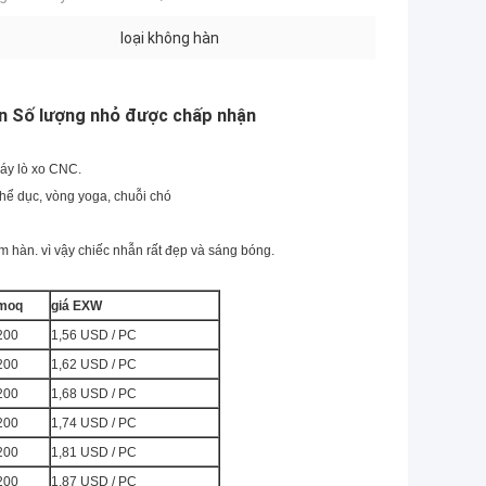
loại không hàn
n Số lượng nhỏ được chấp nhận
áy lò xo CNC.
hể dục, vòng yoga, chuỗi chó
ểm hàn.
vì vậy chiếc nhẫn rất đẹp và sáng bóng.
moq
giá EXW
200
1,56 USD / PC
200
1,62 USD / PC
200
1,68 USD / PC
200
1,74 USD / PC
200
1,81 USD / PC
200
1,87 USD / PC