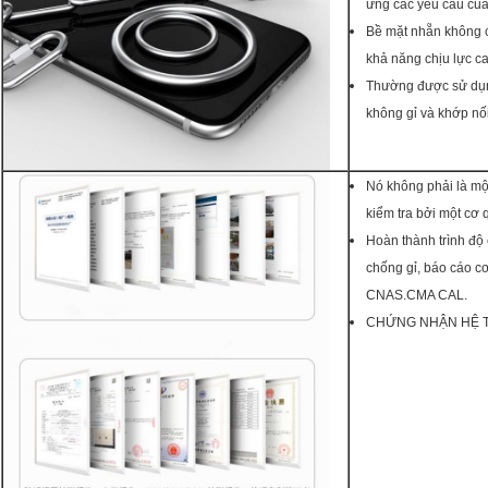
ứng các yêu cầu của 
Bề mặt nhẵn không c
khả năng chịu lực c
Thường được sử dụng
không gỉ và khớp nố
Nó không phải là m
kiểm tra bởi một cơ 
Hoàn thành trình độ
chống gỉ, báo cáo c
CNAS.CMA CAL.
CHỨNG NHẬN HỆ T