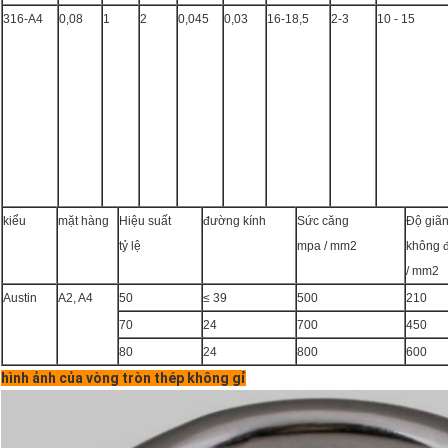
316-A4
0,08
1
2
0,045
0,03
16-18,5
2-3
10 - 15
kiểu
mặt hàng
Hiệu suất
đường kính
Sức căng
Độ giãn
tỷ lệ
mpa / mm2
không 
/ mm2
Austin
A2, A4
50
≤ 39
500
210
70
24
700
450
80
24
800
600
hình ảnh của vòng tròn thép không gỉ