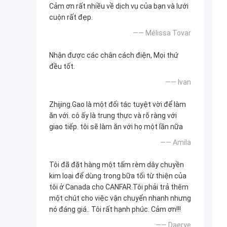
Cảm ơn rất nhiều về dịch vụ của bạn và lưới
cuộn rất đẹp.
—— Mélissa Tovar
Nhận được các chân cách điện, Mọi thứ
đều tốt.
—— Ivan
Zhijing.Gao là một đối tác tuyệt vời để làm
ăn với. cô ấy là trung thực và rõ ràng với
giao tiếp. tôi sẽ làm ăn với họ một lần nữa
—— Amila
Tôi đã đặt hàng một tấm rèm dây chuyền
kim loại để dùng trong bữa tối từ thiện của
tôi ở Canada cho CANFAR.Tôi phải trả thêm
một chút cho việc vận chuyển nhanh nhưng
nó đáng giá.. Tôi rất hạnh phúc. Cảm ơn!!!
—— Daerye