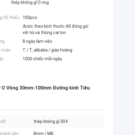
thép không gỉ O ring
 tối thiểu:
100pcs
được theo kích thước để đóng gói
với túi và thùng carton
ng:
8 ngày làm việc
 toán:
T / T, alibaba / giáo hoàng
ấp:
1000 chiếc mỗi ngày
chữ O Vòng 30mm-100mm Đường kính Tiêu
hất:
thép không gỉ 304
 kính dây:
8mm / M8