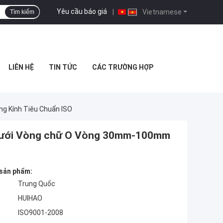
Yêu cầu báo giá
|
Vietnamese
Tìm kiếm
LIÊN HỆ
TIN TỨC
CÁC TRƯỜNG HỢP
g Kính Tiêu Chuẩn ISO
n Lưới Vòng chữ O Vòng 30mm-100mm
 sản phẩm:
Trung Quốc
HUIHAO
ISO9001-2008