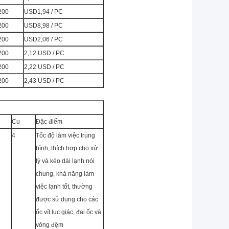
200
USD1,94 / PC
200
USD8,98 / PC
200
USD2,06 / PC
200
2,12 USD / PC
200
2,22 USD / PC
200
2,43 USD / PC
Cu
Đặc điểm
4
Tốc độ làm việc trung
bình, thích hợp cho xử
lý và kéo dài lạnh nói
chung, khả năng làm
việc lạnh tốt, thường
được sử dụng cho các
ốc vít lục giác, đai ốc và
vòng đệm