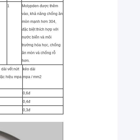
1
Molypden được thêm
vào, khả năng chống ăn
mòn mạnh hơn 304,
đặc biệt thích hợp với
nước biển và môi
trường hóa học, chống
ăn mòn và chống rỗ
hơn.
 dài vết nứt
kéo dài
đặc hiệu mpa
mpa / mm2
0,6đ
0,4đ
0,3đ