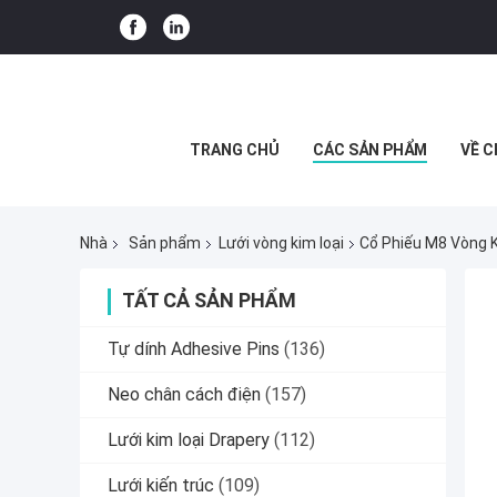
TRANG CHỦ
CÁC SẢN PHẨM
VỀ C
Nhà
Sản phẩm
Lưới vòng kim loại
Cổ Phiếu M8 Vòng 
TẤT CẢ SẢN PHẨM
Tự dính Adhesive Pins
(136)
Neo chân cách điện
(157)
Lưới kim loại Drapery
(112)
Lưới kiến ​​trúc
(109)