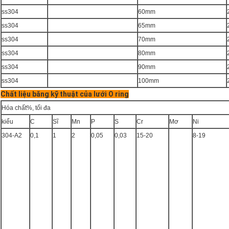
ss304
60mm
ss304
65mm
ss304
70mm
ss304
80mm
ss304
90mm
ss304
100mm
Chất liệu băng kỹ thuật của lưới O ring
Hóa chất%, tối đa
kiểu
C
Sĩ
Mn
P
S
Cr
Mơ
Ni
304-A2
0,1
1
2
0,05
0,03
15-20
8-19