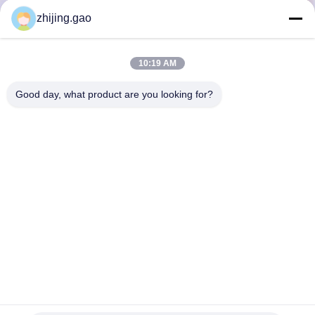
THAM
zhijing.gao
QUAN
NHÀ
10:19 AM
MÁY
Good day, what product are you looking for?
KIỂM
SOÁT
CHẤT
LƯỢNG
LIÊN
HỆ
Vải kim loại trang trí nhiều lớp kính PVB cho vách ngăn
phòng khách sạn